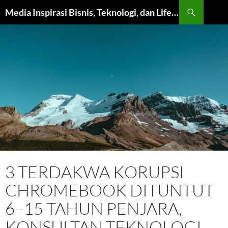
Langsung
Cari
Media Inspirasi Bisnis, Teknologi, dan Lifestyle Modern
ke
isi
3 TERDAKWA KORUPSI
CHROMEBOOK DITUNTUT
6–15 TAHUN PENJARA,
KONSULTAN TEKNOLOGI