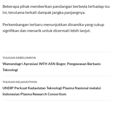
Beberapa pihak memberikan pandangan berbeda terhadap isu
ini, terutama terkait dampak jangka panjangnya.
Perkembangan terbaru menunjukkan dinamika yang cukup
signifikan dan menarik untuk dicermati lebih lanjut.
Navigasi
TULISAN SEBELUMNYA
Tulisan
Wamendagri Apresiasi WFH ASN Bogor, Pengawasan Berbasis
Teknologi
TULISAN SELANJUTNYA
UNDIP Perkuat Kedaulatan Teknologi Plasma Nasional melalui
Indonesian Plasma Research Consortium