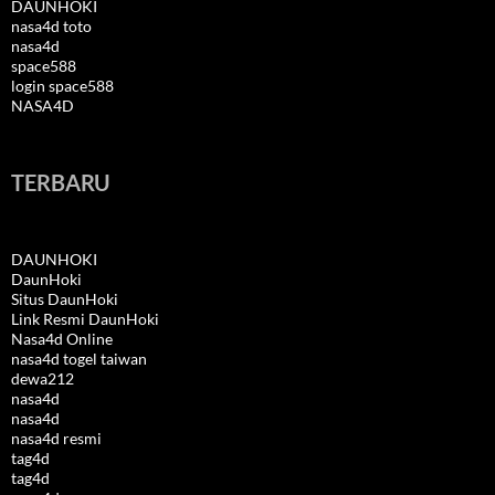
DAUNHOKI
nasa4d toto
nasa4d
space588
login space588
NASA4D
TERBARU
DAUNHOKI
DaunHoki
Situs DaunHoki
Link Resmi DaunHoki
Nasa4d Online
nasa4d togel taiwan
dewa212
nasa4d
nasa4d
nasa4d resmi
tag4d
tag4d