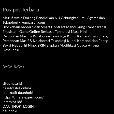
Pos-pos Terbaru
Ma’ruf Amin Dorong Pendidikan NU Gabungkan Ilmu Agama dan
Teknologi – kumparan.com
Blockchain Modern dan Smart Contract Mendukung Transparansi
Ekosistem Game Online Berbasis Teknologi Masa Kini
Pemboran Masif & Kolaborasi Teknologi Kunci Kemandirian Energi
Pemboran Masif & Kolaborasi Teknologi Kunci Kemandirian Energi
Bekal Hadapi El Nino, BRIN Siapkan Modifikasi Cuaca Hingga
Desalinasi
BACA JUGA :
situs nasa4d
nasa4d slot online
alternatif daunhoki
https://chiefaiexpert.com/
interslot188
DAUNHOKI LOGIN
.
daunhoki