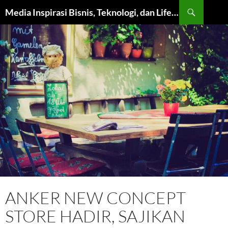
Langsung
Cari
Media Inspirasi Bisnis, Teknologi, dan Lifestyle Modern
ke
isi
ANKER NEW CONCEPT
STORE HADIR, SAJIKAN