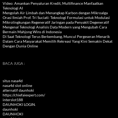
Video: Amankan Penyaluran Kredit, Multifinance Manfaatkan
Teknologi AI
Mengolah Air Limbah dan Menangkap Karbon dengan Mikroalga
Orasi Ilmiah Prof. Tri Suciati: Teknologi Formulasi untuk Modulasi
Mikrolingkungan Regeneratif Jaringan pada Penyakit Degeneratif
Mengenal Teknologi Analisis Data Modern yang Mengubah Cara
Bermain Mahjong Wins di Indonesia
Di Saat Teknologi Terus Berkembang, Muncul Pergeseran Menarik
Dalam Cara Masyarakat Memilih Rekreasi Yang Kini Semakin Dekat
Dengan Dunia Online
BACA JUGA :
situs nasa4d
nasa4d slot online
alternatif daunhoki
https://chiefaiexpert.com/
interslot188
DAUNHOKI LOGIN
.
daunhoki
DAUNHOKI