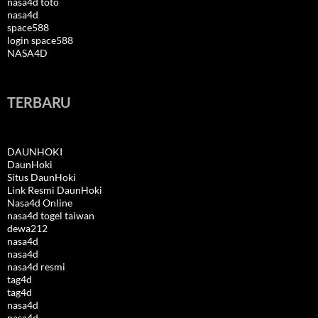
nasa4d toto
nasa4d
space588
login space588
NASA4D
TERBARU
DAUNHOKI
DaunHoki
Situs DaunHoki
Link Resmi DaunHoki
Nasa4d Online
nasa4d togel taiwan
dewa212
nasa4d
nasa4d
nasa4d resmi
tag4d
tag4d
nasa4d
nasa4d