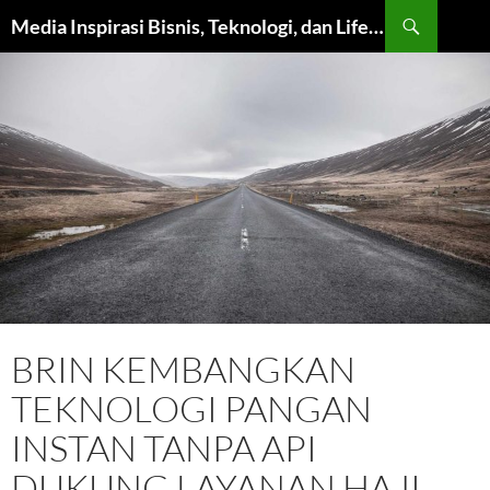
Langsung
Cari
Media Inspirasi Bisnis, Teknologi, dan Lifestyle Modern
ke
isi
BRIN KEMBANGKAN
TEKNOLOGI PANGAN
INSTAN TANPA API
DUKUNG LAYANAN HAJI