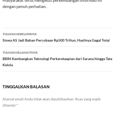
Masyarakat terus mengikuti perkembangan informasi ini
dengan penuh perhatian.
Navigasi
TULISAN SEBELUMNYA
Tulisan
Siswa AS Jadi Bahan Percobaan Rp500 Triliun, Hasilnya Gagal Total
TULISAN SELANJUTNYA
BRIN Kembangkan Teknologi Perkeretaapian dari Sarana hingga Tata
Kelola
TINGGALKAN BALASAN
Alamat email Anda tidak akan dipublikasikan.
Ruas yang wajib
ditandai
*