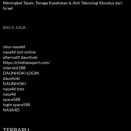
Meningkat Tajam, Tenaga Kesehatan & Ahli Teknologi Eksodus dari
Israel
BACA JUGA :
situs nasa4d
nasa4d slot online
alternatif daunhoki
https://chiefaiexpert.com/
interslot188
DAUNHOKI LOGIN
.
daunhoki
DAUNHOKI
nasa4d toto
nasa4d
space588
login space588
NASA4D
TERBARU