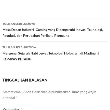
Navigasi
TULISAN SEBELUMNYA
Tulisan
Masa Depan Industri iGaming yang Dipengaruhi Inovasi Teknologi,
Regulasi, dan Perubahan Perilaku Pengguna
TULISAN SELANJUTNYA
Mengenal Sejarah Nabi Lewat Teknologi Hologram di Madinah |
KOMPAS PETANG
TINGGALKAN BALASAN
Alamat email Anda tidak akan dipublikasikan.
Ruas yang wajib
ditandai
*
Komentar
*