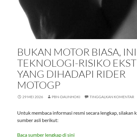
BUKAN MOTOR BIASA, INI
TEKNOLOGI-RISIKO EKS
YANG DIHADAPI RIDER
MOTOGP
29 MEI 2026
PBN-DAUNHOKI
TINGGALKAN KOMENTAR
Untuk membaca informasi resmi secara lengkap, silakan 
sumber asli berikut:
Baca sumber lengkap di sini