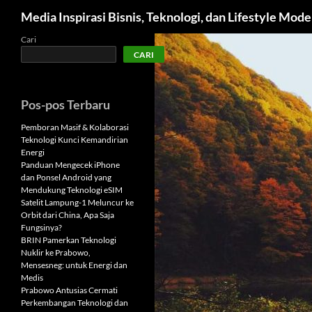
Cari
Media Inspirasi Bisnis, Teknologi, dan Lifestyle Mod
Langsung
Cari
CARI
ke
isi
Pos-pos Terbaru
Pemboran Masif & Kolaborasi
Teknologi Kunci Kemandirian
Energi
Panduan Mengecek iPhone
dan Ponsel Android yang
Mendukung Teknologi eSIM
Satelit Lampung-1 Meluncur ke
Orbit dari China, Apa Saja
Fungsinya?
BRIN Pamerkan Teknologi
Nuklir ke Prabowo,
Mensesneg: untuk Energi dan
Medis
Prabowo Antusias Cermati
Perkembangan Teknologi dan