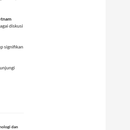
etnam
agai diskusi
 signifikan
kunjungi
nologi dan