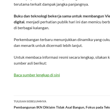
terutama terkait dampak jangka panjangnya.
Buku dan teknologi bekerja sama untuk membangun Vi
digital.
menjadi perhatian publik hari ini dan memicu berb
di berbagai kalangan.
Perkembangan terbaru menunjukkan dinamika yang cukup
dan menarik untuk dicermati lebih lanjut.
Untuk membaca informasi resmi secara lengkap, silakan 
sumber asli berikut:
Baca sumber lengkap di sini
Navigasi
TULISAN SEBELUMNYA
Tulisan
Pembangunan IKN Diklaim Tidak Asal Bangun, Fokus pada Tek