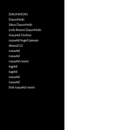
DAUNHOKI
DaunHoki
Situs DaunHoki
Link Resmi DaunHoki
Nasa4d Online
nasa4d togel taiwan
dewa212
nasa4d
nasa4d
nasa4d resmi
tag4d
tag4d
nasa4d
nasa4d
link nasa4d resmi