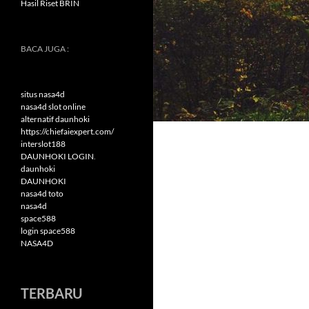
Hasil Riset BRIN
BACA JUGA :
situs nasa4d
nasa4d slot online
alternatif daunhoki
https://chiefaiexpert.com/
interslot188
DAUNHOKI LOGIN
.
daunhoki
DAUNHOKI
nasa4d toto
nasa4d
space588
login space588
NASA4D
TERBARU