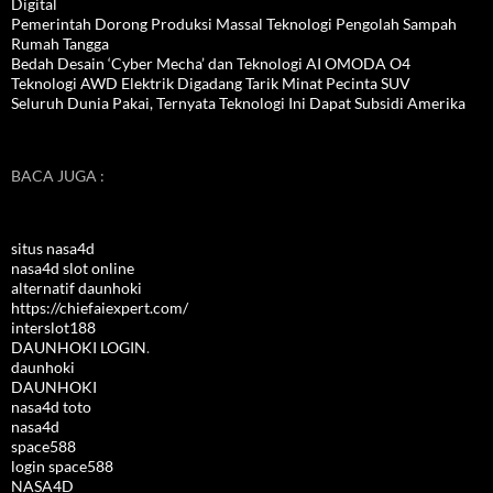
Digital
Pemerintah Dorong Produksi Massal Teknologi Pengolah Sampah
Rumah Tangga
Bedah Desain ‘Cyber Mecha’ dan Teknologi AI OMODA O4
Teknologi AWD Elektrik Digadang Tarik Minat Pecinta SUV
Seluruh Dunia Pakai, Ternyata Teknologi Ini Dapat Subsidi Amerika
BACA JUGA :
situs nasa4d
nasa4d slot online
alternatif daunhoki
https://chiefaiexpert.com/
interslot188
DAUNHOKI LOGIN
.
daunhoki
DAUNHOKI
nasa4d toto
nasa4d
space588
login space588
NASA4D