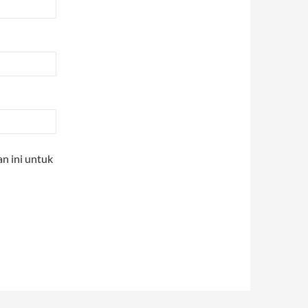
n ini untuk