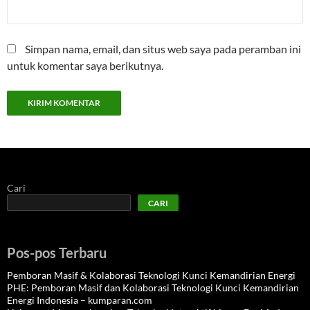
Simpan nama, email, dan situs web saya pada peramban ini
untuk komentar saya berikutnya.
Cari
CARI
Pos-pos Terbaru
Pemboran Masif & Kolaborasi Teknologi Kunci Kemandirian Energi
PHE: Pemboran Masif dan Kolaborasi Teknologi Kunci Kemandirian
Energi Indonesia – kumparan.com