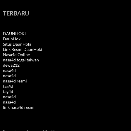
TERBARU
DAUNHOKI
DaunHoki
Situs DaunHoki
Link Resmi DaunHoki
Nasa4d Online
nasa4d togel taiwan
dewa212
nasa4d
nasa4d
nasa4d resmi
tag4d
tag4d
nasa4d
nasa4d
link nasa4d resmi