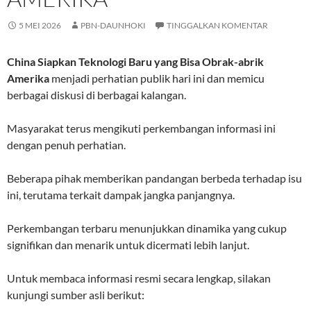
5 MEI 2026
PBN-DAUNHOKI
TINGGALKAN KOMENTAR
China Siapkan Teknologi Baru yang Bisa Obrak-abrik
Amerika
menjadi perhatian publik hari ini dan memicu
berbagai diskusi di berbagai kalangan.
Masyarakat terus mengikuti perkembangan informasi ini
dengan penuh perhatian.
Beberapa pihak memberikan pandangan berbeda terhadap isu
ini, terutama terkait dampak jangka panjangnya.
Perkembangan terbaru menunjukkan dinamika yang cukup
signifikan dan menarik untuk dicermati lebih lanjut.
Untuk membaca informasi resmi secara lengkap, silakan
kunjungi sumber asli berikut: