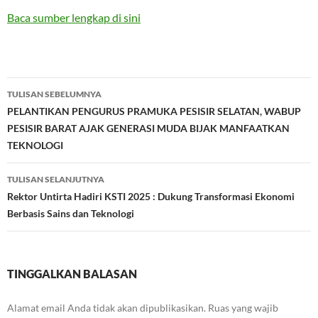
Baca sumber lengkap di sini
Navigasi
TULISAN SEBELUMNYA
Tulisan
PELANTIKAN PENGURUS PRAMUKA PESISIR SELATAN, WABUP
PESISIR BARAT AJAK GENERASI MUDA BIJAK MANFAATKAN
TEKNOLOGI
TULISAN SELANJUTNYA
Rektor Untirta Hadiri KSTI 2025 : Dukung Transformasi Ekonomi
Berbasis Sains dan Teknologi
TINGGALKAN BALASAN
Alamat email Anda tidak akan dipublikasikan.
Ruas yang wajib