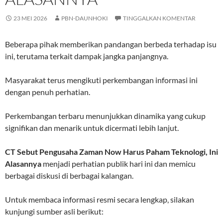
23 MEI 2026
PBN-DAUNHOKI
TINGGALKAN KOMENTAR
Beberapa pihak memberikan pandangan berbeda terhadap isu
ini, terutama terkait dampak jangka panjangnya.
Masyarakat terus mengikuti perkembangan informasi ini
dengan penuh perhatian.
Perkembangan terbaru menunjukkan dinamika yang cukup
signifikan dan menarik untuk dicermati lebih lanjut.
CT Sebut Pengusaha Zaman Now Harus Paham Teknologi, Ini
Alasannya
menjadi perhatian publik hari ini dan memicu
berbagai diskusi di berbagai kalangan.
Untuk membaca informasi resmi secara lengkap, silakan
kunjungi sumber asli berikut: