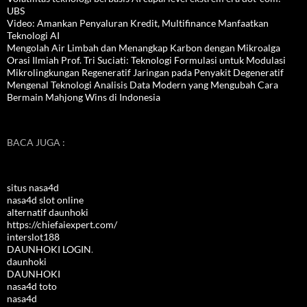
UBS
Video: Amankan Penyaluran Kredit, Multifinance Manfaatkan
Teknologi AI
Mengolah Air Limbah dan Menangkap Karbon dengan Mikroalga
Orasi Ilmiah Prof. Tri Suciati: Teknologi Formulasi untuk Modulasi
Mikrolingkungan Regeneratif Jaringan pada Penyakit Degeneratif
Mengenal Teknologi Analisis Data Modern yang Mengubah Cara
Bermain Mahjong Wins di Indonesia
BACA JUGA :
situs nasa4d
nasa4d slot online
alternatif daunhoki
https://chiefaiexpert.com/
interslot188
DAUNHOKI LOGIN
.
daunhoki
DAUNHOKI
nasa4d toto
nasa4d