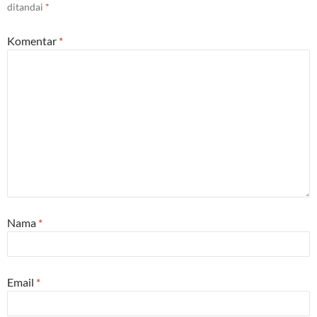
ditandai
*
Komentar
*
Nama
*
Email
*