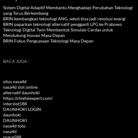
Sistem Digital Adaptif Membantu Menghadapi Perubahan Teknologi
yang Terus Berkembang
BRIN kembangkan teknologi ANG, sebut bisa jadi revolusi energi
BRIN paparkan teknologi alternatif pengganti LPG ke Prabowo
Teknologi Digital Twin Membentuk Simulasi Cerdas untuk
Mendukung Inovasi Masa Depan
BRIN Fokus Penguasaan Teknologi Masa Depan
BACA JUGA :
situs nasa4d
nasa4d slot online
alternatif daunhoki
https://chiefaiexpert.com/
interslot188
DAUNHOKI LOGIN
.
daunhoki
DAUNHOKI
nasa4d toto
nasa4d
space588