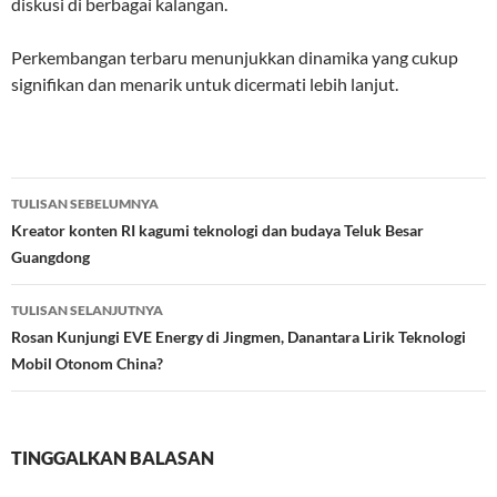
diskusi di berbagai kalangan.
Perkembangan terbaru menunjukkan dinamika yang cukup
signifikan dan menarik untuk dicermati lebih lanjut.
Navigasi
TULISAN SEBELUMNYA
Tulisan
Kreator konten RI kagumi teknologi dan budaya Teluk Besar
Guangdong
TULISAN SELANJUTNYA
Rosan Kunjungi EVE Energy di Jingmen, Danantara Lirik Teknologi
Mobil Otonom China?
TINGGALKAN BALASAN