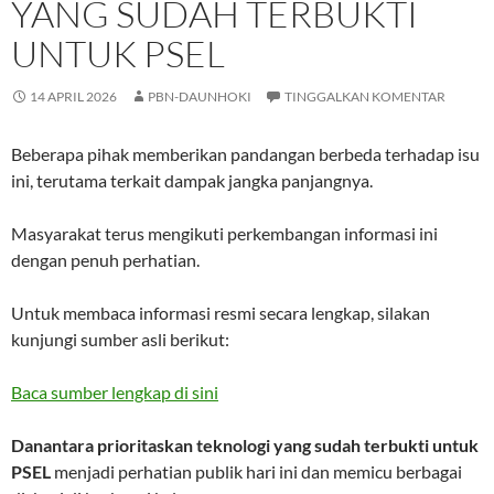
YANG SUDAH TERBUKTI
UNTUK PSEL
14 APRIL 2026
PBN-DAUNHOKI
TINGGALKAN KOMENTAR
Beberapa pihak memberikan pandangan berbeda terhadap isu
ini, terutama terkait dampak jangka panjangnya.
Masyarakat terus mengikuti perkembangan informasi ini
dengan penuh perhatian.
Untuk membaca informasi resmi secara lengkap, silakan
kunjungi sumber asli berikut:
Baca sumber lengkap di sini
Danantara prioritaskan teknologi yang sudah terbukti untuk
PSEL
menjadi perhatian publik hari ini dan memicu berbagai