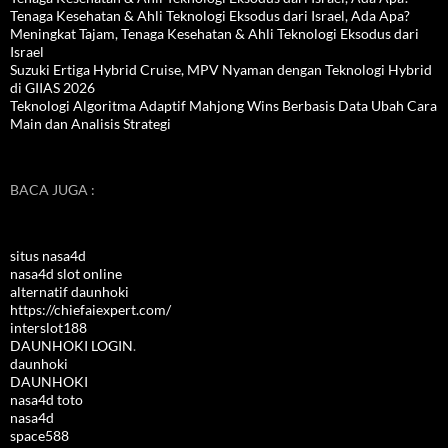
Tenaga Kesehatan & Ahli Teknologi Eksodus dari Israel, Ada Apa?
Meningkat Tajam, Tenaga Kesehatan & Ahli Teknologi Eksodus dari
Israel
Suzuki Ertiga Hybrid Cruise, MPV Nyaman dengan Teknologi Hybrid
di GIIAS 2026
Teknologi Algoritma Adaptif Mahjong Wins Berbasis Data Ubah Cara
Main dan Analisis Strategi
BACA JUGA :
situs nasa4d
nasa4d slot online
alternatif daunhoki
https://chiefaiexpert.com/
interslot188
DAUNHOKI LOGIN
.
daunhoki
DAUNHOKI
nasa4d toto
nasa4d
space588