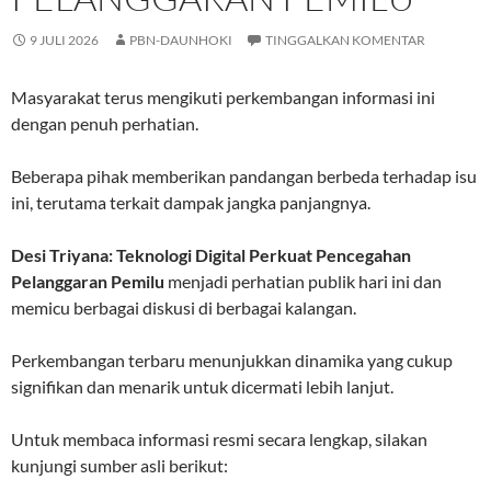
9 JULI 2026
PBN-DAUNHOKI
TINGGALKAN KOMENTAR
Masyarakat terus mengikuti perkembangan informasi ini
dengan penuh perhatian.
Beberapa pihak memberikan pandangan berbeda terhadap isu
ini, terutama terkait dampak jangka panjangnya.
Desi Triyana: Teknologi Digital Perkuat Pencegahan
Pelanggaran Pemilu
menjadi perhatian publik hari ini dan
memicu berbagai diskusi di berbagai kalangan.
Perkembangan terbaru menunjukkan dinamika yang cukup
signifikan dan menarik untuk dicermati lebih lanjut.
Untuk membaca informasi resmi secara lengkap, silakan
kunjungi sumber asli berikut: