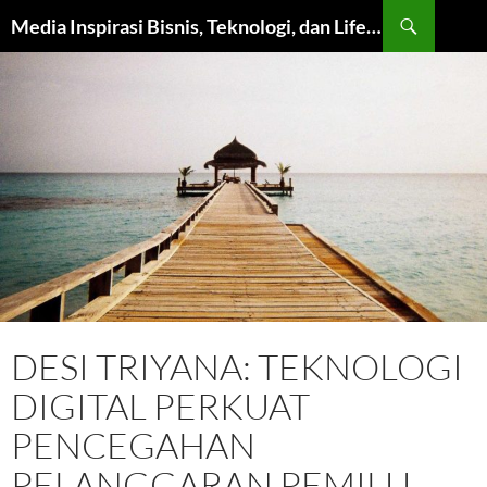
Langsung
Cari
Media Inspirasi Bisnis, Teknologi, dan Lifestyle Modern
ke
isi
DESI TRIYANA: TEKNOLOGI
DIGITAL PERKUAT
PENCEGAHAN
PELANGGARAN PEMILU