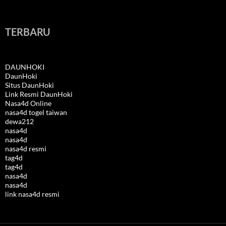
TERBARU
DAUNHOKI
DaunHoki
Situs DaunHoki
Link Resmi DaunHoki
Nasa4d Online
nasa4d togel taiwan
dewa212
nasa4d
nasa4d
nasa4d resmi
tag4d
tag4d
nasa4d
nasa4d
link nasa4d resmi