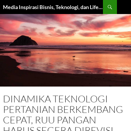
Langsung
Cari
Media Inspirasi Bisnis, Teknologi, dan Lifestyle Modern
ke
isi
DINAMIKA TEKNOLOGI
PERTANIAN BERKEMBANG
CEPAT, RUU PANGAN
HARUS SEGERA DIREVISI