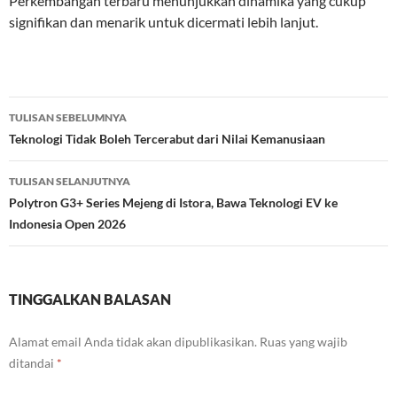
Perkembangan terbaru menunjukkan dinamika yang cukup
signifikan dan menarik untuk dicermati lebih lanjut.
Navigasi
TULISAN SEBELUMNYA
Tulisan
Teknologi Tidak Boleh Tercerabut dari Nilai Kemanusiaan
TULISAN SELANJUTNYA
Polytron G3+ Series Mejeng di Istora, Bawa Teknologi EV ke
Indonesia Open 2026
TINGGALKAN BALASAN
Alamat email Anda tidak akan dipublikasikan.
Ruas yang wajib
ditandai
*