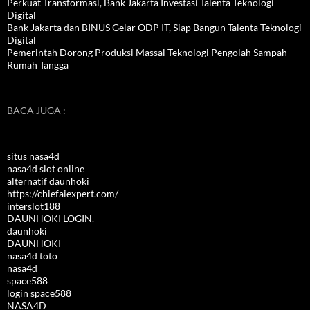
Perkuat Transformasi, Bank Jakarta Investasi Talenta Teknologi
Digital
Bank Jakarta dan BINUS Gelar ODP IT, Siap Bangun Talenta Teknologi
Digital
Pemerintah Dorong Produksi Massal Teknologi Pengolah Sampah
Rumah Tangga
BACA JUGA :
situs nasa4d
nasa4d slot online
alternatif daunhoki
https://chiefaiexpert.com/
interslot188
DAUNHOKI LOGIN
.
daunhoki
DAUNHOKI
nasa4d toto
nasa4d
space588
login space588
NASA4D