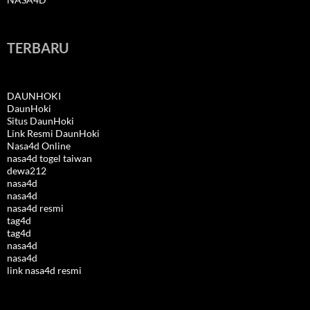
TERBARU
DAUNHOKI
DaunHoki
Situs DaunHoki
Link Resmi DaunHoki
Nasa4d Online
nasa4d togel taiwan
dewa212
nasa4d
nasa4d
nasa4d resmi
tag4d
tag4d
nasa4d
nasa4d
link nasa4d resmi