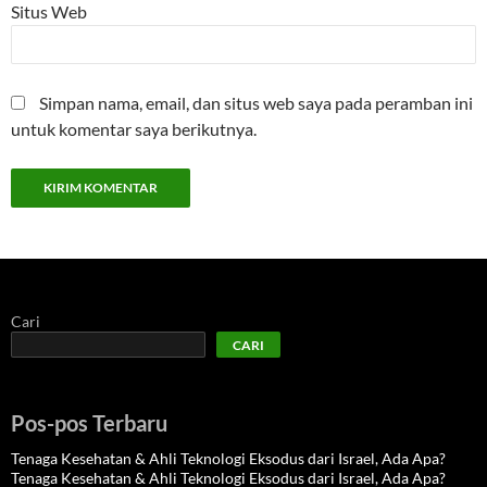
Situs Web
Simpan nama, email, dan situs web saya pada peramban ini
untuk komentar saya berikutnya.
Cari
CARI
Pos-pos Terbaru
Tenaga Kesehatan & Ahli Teknologi Eksodus dari Israel, Ada Apa?
Tenaga Kesehatan & Ahli Teknologi Eksodus dari Israel, Ada Apa?