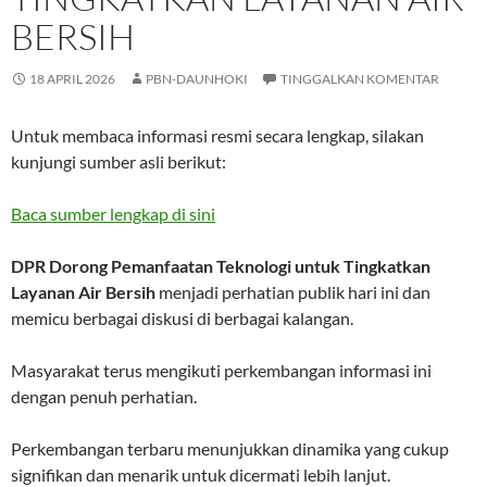
BERSIH
18 APRIL 2026
PBN-DAUNHOKI
TINGGALKAN KOMENTAR
Untuk membaca informasi resmi secara lengkap, silakan
kunjungi sumber asli berikut:
Baca sumber lengkap di sini
DPR Dorong Pemanfaatan Teknologi untuk Tingkatkan
Layanan Air Bersih
menjadi perhatian publik hari ini dan
memicu berbagai diskusi di berbagai kalangan.
Masyarakat terus mengikuti perkembangan informasi ini
dengan penuh perhatian.
Perkembangan terbaru menunjukkan dinamika yang cukup
signifikan dan menarik untuk dicermati lebih lanjut.