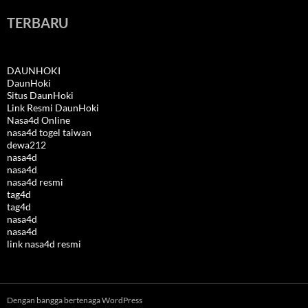
TERBARU
DAUNHOKI
DaunHoki
Situs DaunHoki
Link Resmi DaunHoki
Nasa4d Online
nasa4d togel taiwan
dewa212
nasa4d
nasa4d
nasa4d resmi
tag4d
tag4d
nasa4d
nasa4d
link nasa4d resmi
Dengan bangga bertenaga WordPress