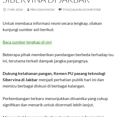
7 MEI 2026
PBN-DAUNHOKI
TINGGALKAN KOMENTAR
Untuk membaca informasi resmi secara lengkap, silakan
kunjungi sumber asli berikut:
Baca sumber lengkap di sini
Beberapa pihak memberikan pandangan berbeda terhadap isu
ini, terutama terkait dampak jangka panjangnya.
Dukung ketahanan pangan, Kemen PU pasang teknologi
Sibervina di Jakbar
menjadi perhatian publik hari ini dan
memicu berbagai diskusi di berbagai kalangan.
Perkembangan terbaru menunjukkan dinamika yang cukup
signifikan dan menarik untuk dicermati lebih lanjut.