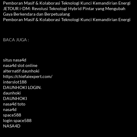
Pemboran Masif & Kolaborasi Teknologi Kunci Kemandirian Energi
JETOUR i-DM: Revolusi Teknologi Hybrid Pintar yang Mengubah
Gaya Berkendara dan Berpetualang
Pemboran Masif & Kolaborasi Teknologi Kunci Kemandirian Energi
BACA JUGA :
situs nasa4d
nasa4d slot online
alternatif daunhoki
https://chiefaiexpert.com/
interslot188
DAUNHOKI LOGIN
.
daunhoki
DAUNHOKI
nasa4d toto
nasa4d
space588
login space588
NASA4D