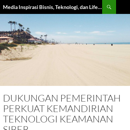
Langsung
Cari
Media Inspirasi Bisnis, Teknologi, dan Lifestyle Modern
ke
isi
DUKUNGAN PEMERINTAH
PERKUAT KEMANDIRIAN
TEKNOLOGI KEAMANAN
SIBER