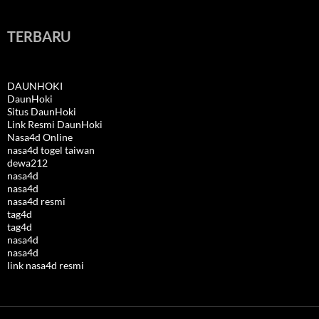
TERBARU
DAUNHOKI
DaunHoki
Situs DaunHoki
Link Resmi DaunHoki
Nasa4d Online
nasa4d togel taiwan
dewa212
nasa4d
nasa4d
nasa4d resmi
tag4d
tag4d
nasa4d
nasa4d
link nasa4d resmi