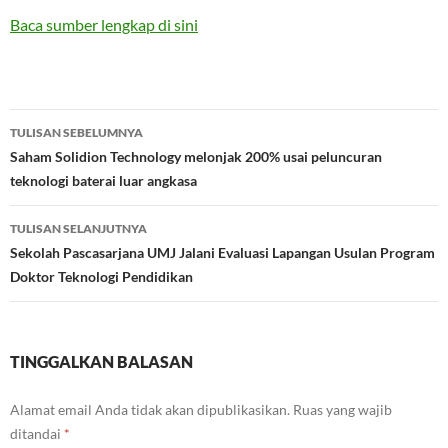
Baca sumber lengkap di sini
Navigasi
TULISAN SEBELUMNYA
Tulisan
Saham Solidion Technology melonjak 200% usai peluncuran
teknologi baterai luar angkasa
TULISAN SELANJUTNYA
Sekolah Pascasarjana UMJ Jalani Evaluasi Lapangan Usulan Program
Doktor Teknologi Pendidikan
TINGGALKAN BALASAN
Alamat email Anda tidak akan dipublikasikan.
Ruas yang wajib
ditandai
*