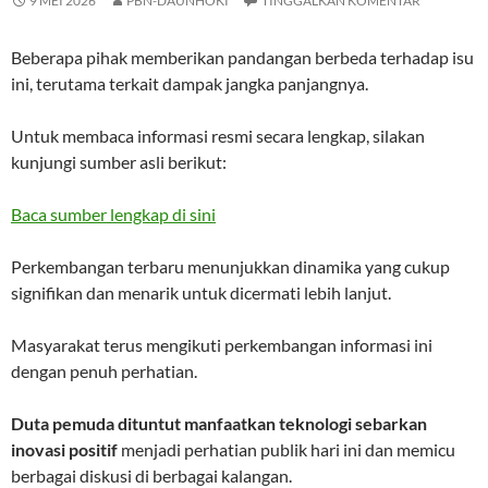
9 MEI 2026
PBN-DAUNHOKI
TINGGALKAN KOMENTAR
Beberapa pihak memberikan pandangan berbeda terhadap isu
ini, terutama terkait dampak jangka panjangnya.
Untuk membaca informasi resmi secara lengkap, silakan
kunjungi sumber asli berikut:
Baca sumber lengkap di sini
Perkembangan terbaru menunjukkan dinamika yang cukup
signifikan dan menarik untuk dicermati lebih lanjut.
Masyarakat terus mengikuti perkembangan informasi ini
dengan penuh perhatian.
Duta pemuda dituntut manfaatkan teknologi sebarkan
inovasi positif
menjadi perhatian publik hari ini dan memicu
berbagai diskusi di berbagai kalangan.