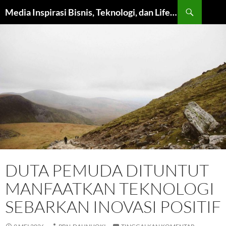
Langsung
Cari
Media Inspirasi Bisnis, Teknologi, dan Lifestyle Modern
ke
isi
DUTA PEMUDA DITUNTUT
MANFAATKAN TEKNOLOGI
SEBARKAN INOVASI POSITIF