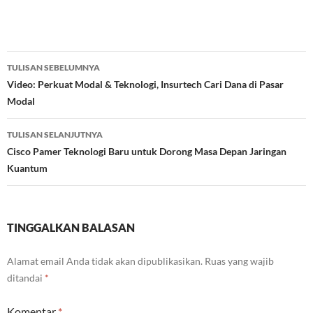
Navigasi
TULISAN SEBELUMNYA
Tulisan
Video: Perkuat Modal & Teknologi, Insurtech Cari Dana di Pasar
Modal
TULISAN SELANJUTNYA
Cisco Pamer Teknologi Baru untuk Dorong Masa Depan Jaringan
Kuantum
TINGGALKAN BALASAN
Alamat email Anda tidak akan dipublikasikan.
Ruas yang wajib
ditandai
*
Komentar
*