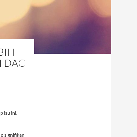
BIH
I DAC
isu ini,
 signifikan