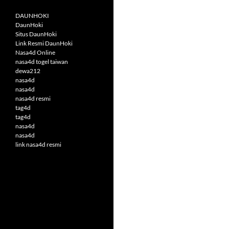
DAUNHOKI
DaunHoki
Situs DaunHoki
Link Resmi DaunHoki
Nasa4d Online
nasa4d togel taiwan
dewa212
nasa4d
nasa4d
nasa4d resmi
tag4d
tag4d
nasa4d
nasa4d
link nasa4d resmi