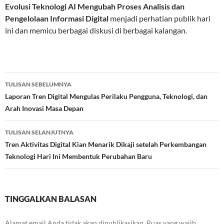
Evolusi Teknologi AI Mengubah Proses Analisis dan
Pengelolaan Informasi Digital
menjadi perhatian publik hari
ini dan memicu berbagai diskusi di berbagai kalangan.
Navigasi
TULISAN SEBELUMNYA
Tulisan
Laporan Tren Digital Mengulas Perilaku Pengguna, Teknologi, dan
Arah Inovasi Masa Depan
TULISAN SELANJUTNYA
Tren Aktivitas Digital Kian Menarik Dikaji setelah Perkembangan
Teknologi Hari Ini Membentuk Perubahan Baru
TINGGALKAN BALASAN
Alamat email Anda tidak akan dipublikasikan.
Ruas yang wajib