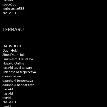
space588
login space588
NASA4D
TERBARU
DAUNHOKI
DaunHoki
Situs DaunHoki
Link Resmi DaunHoki
Nasa4d Online
nasa4d togel taiwan
link nasa4d terpercaya
daunhoki resmi
daunhoki terpercaya
daunhoki bandar toto
nasa4d
nasa4d
tag4d
NASA4D
tag4d