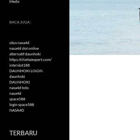
Medis
BACA JUGA :
situs nasa4d
nasa4d slot online
alternatif daunhoki
https://chiefaiexpert.com/
interslot188
DAUNHOKI LOGIN
.
daunhoki
DAUNHOKI
nasa4d toto
nasa4d
space588
login space588
NASA4D
TERBARU