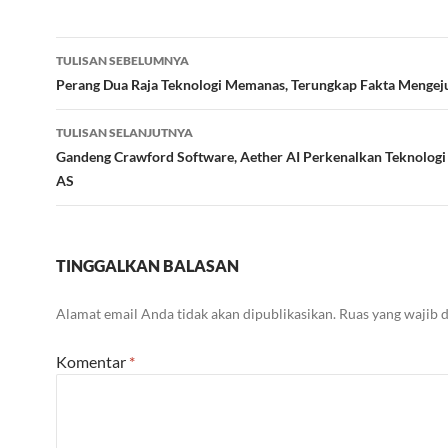
Navigasi
TULISAN SEBELUMNYA
Tulisan
Perang Dua Raja Teknologi Memanas, Terungkap Fakta Mengej
TULISAN SELANJUTNYA
Gandeng Crawford Software, Aether AI Perkenalkan Teknologi 
AS
TINGGALKAN BALASAN
Alamat email Anda tidak akan dipublikasikan.
Ruas yang wajib 
Komentar
*