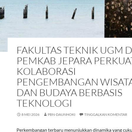
FAKULTAS TEKNIK UGM 
PEMKAB JEPARA PERKUA
KOLABORASI
PENGEMBANGAN WISAT
DAN BUDAYA BERBASIS
TEKNOLOGI
8 MEI 2026
PBN-DAUNHOKI
TINGGALKAN KOMENTAR
Perkembangan terbaru menunjukkan dinamika yang cukup