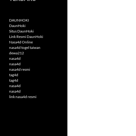
DAUNHOKI
DaunHoki
Situs DaunHoki
Link Resmi DaunHoki
Nasa4d Online
nasa4d togel taiwan
dewa212
nasa4d
nasa4d
nasa4d resmi
tag4d
tag4d
nasa4d
nasa4d
link nasa4d resmi