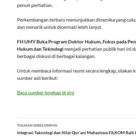
penuh perhatian.
Perkembangan terbaru menunjukkan dinamika yang cukup
dan menarik untuk dicermati lebih lanjut.
FH UMY Buka Program Doktor Hukum, Fokus pada Pe
Hukum dan Teknologi
menjadi perhatian publik hari ini
berbagai diskusi di berbagai kalangan.
Untuk membaca informasi resmi secara lengkap, silakan 
sumber asli berikut:
Baca sumber lengkap di sini
Navigasi
TULISAN SEBELUMNYA
Tulisan
Integrasi Teknologi dan Nilai Qur’ani Mahasiswa FILKOM Raih P