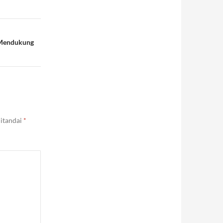
 Mendukung
ditandai
*