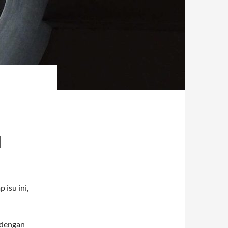
I
isu ini,
 dengan