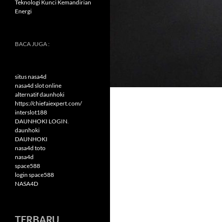
Teknologi Kunci Kemandirian
Energi
BACA JUGA :
situs nasa4d
nasa4d slot online
alternatif daunhoki
https://chiefaiexpert.com/
interslot188
DAUNHOKI LOGIN
.
daunhoki
DAUNHOKI
nasa4d toto
nasa4d
space588
login space588
NASA4D
TERBARU