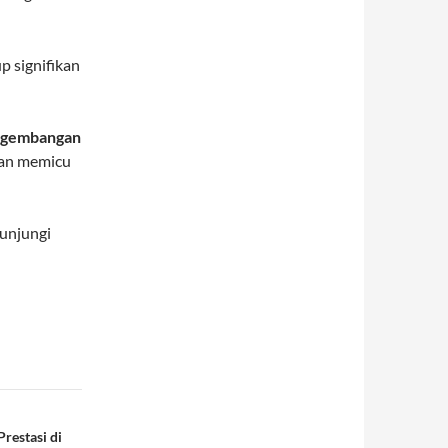
 signifikan
ngembangan
 dan memicu
kunjungi
restasi di