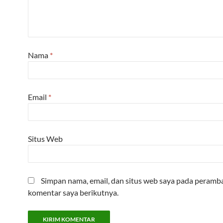
Nama
*
Email
*
Situs Web
Simpan nama, email, dan situs web saya pada peramba
komentar saya berikutnya.