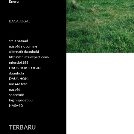
Energi
BACA JUGA :
situs nasa4d
nasa4d slot online
alternatif daunhoki
https://chiefaiexpert.com/
interslot188
DAUNHOKI LOGIN
.
daunhoki
DAUNHOKI
nasa4d toto
nasa4d
space588
login space588
NASA4D
TERBARU