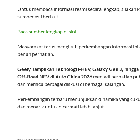
Untuk membaca informasi resmi secara lengkap, silakan 
sumber asli berikut:
Baca sumber lengkap di sini
Masyarakat terus mengikuti perkembangan informasi ini
penuh perhatian.
Geely Tampilkan Teknologi i-HEV, Galaxy Gen 2, hingga
Off-Road NEV di Auto China 2026
menjadi perhatian publ
dan memicu berbagai diskusi di berbagai kalangan.
Perkembangan terbaru menunjukkan dinamika yang cukup
dan menarik untuk dicermati lebih lanjut.
Navigasi