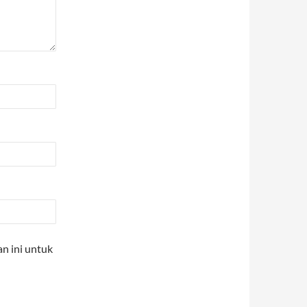
n ini untuk