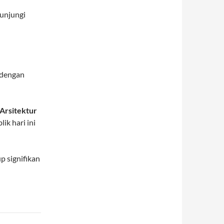
kunjungi
 dengan
 Arsitektur
ik hari ini
 signifikan