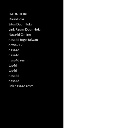
DAUNHOKI
DaunHoki
Situs DaunHoki
Link Resmi DaunHoki
Nasa4d Online
nasa4d togel taiwan
dewa212
nasa4d
nasa4d
nasa4d resmi
tag4d
tag4d
nasa4d
nasa4d
link nasa4d resmi