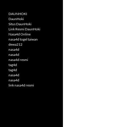
DAUNHOKI
DaunHoki
Situs DaunHoki
Link Resmi DaunHoki
Nasa4d Online
nasa4d togel taiwan
dewa212
nasa4d
nasa4d
nasa4d resmi
tag4d
tag4d
nasa4d
nasa4d
link nasa4d resmi