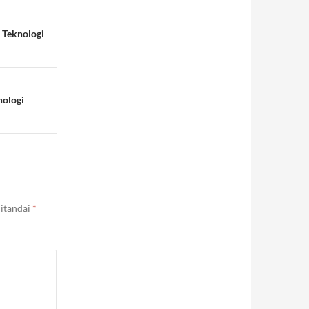
 Teknologi
nologi
ditandai
*