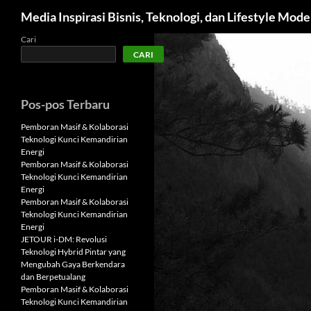
Cari
Media Inspirasi Bisnis, Teknologi, dan Lifestyle Mod
Langsung
Cari
CARI
ke
isi
Pos-pos Terbaru
Pemboran Masif & Kolaborasi
Teknologi Kunci Kemandirian
Energi
Pemboran Masif & Kolaborasi
Teknologi Kunci Kemandirian
Energi
Pemboran Masif & Kolaborasi
Teknologi Kunci Kemandirian
Energi
JETOUR i-DM: Revolusi
Teknologi Hybrid Pintar yang
Mengubah Gaya Berkendara
dan Berpetualang
Pemboran Masif & Kolaborasi
Teknologi Kunci Kemandirian