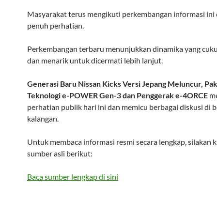
Masyarakat terus mengikuti perkembangan informasi ini
penuh perhatian.
Perkembangan terbaru menunjukkan dinamika yang cukup
dan menarik untuk dicermati lebih lanjut.
Generasi Baru Nissan Kicks Versi Jepang Meluncur, Pak
Teknologi e-POWER Gen-3 dan Penggerak e-4ORCE
me
perhatian publik hari ini dan memicu berbagai diskusi di 
kalangan.
Untuk membaca informasi resmi secara lengkap, silakan 
sumber asli berikut:
Baca sumber lengkap di sini