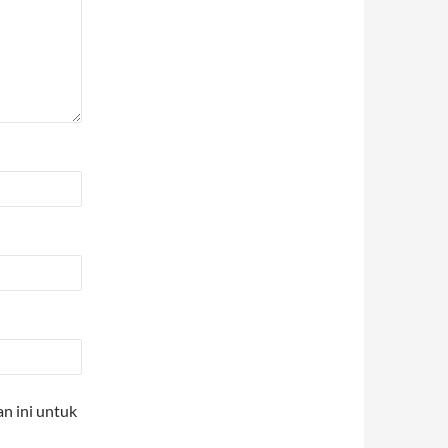
n ini untuk