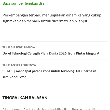
Baca sumber lengkap di sini
Perkembangan terbaru menunjukkan dinamika yang cukup
signifikan dan menarik untuk dicermati lebih lanjut.
Navigasi
TULISAN SEBELUMNYA
Tulisan
Deret Teknologi Canggih Piala Dunia 2026: Bola Pintar hingga AI
TULISAN SELANJUTNYA
SEALSQ mendapat paten Eropa untuk teknologi NFT berbasis
semikonduktor
TINGGALKAN BALASAN
Alamat email Anda tidak akan dipublikasikan.
Ruas yang wajib