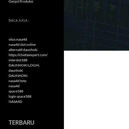
Genjot Produksi
BACA JUGA :
situs nasa4d
nasa4d slot online
alternatif daunhoki
https://chiefaiexpert.com/
interslot188
DAUNHOKI LOGIN
.
daunhoki
DAUNHOKI
nasa4d toto
nasa4d
space588
login space588
NASA4D
TERBARU