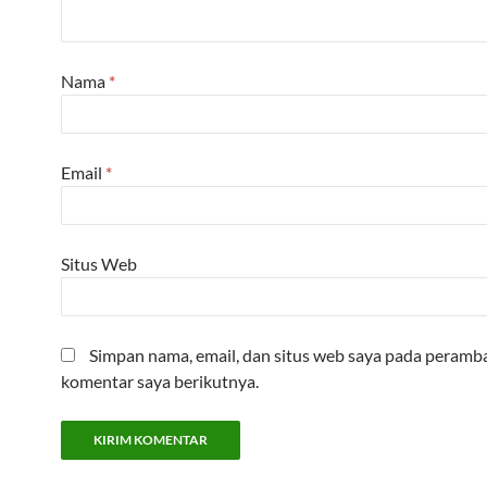
Nama
*
Email
*
Situs Web
Simpan nama, email, dan situs web saya pada peramba
komentar saya berikutnya.