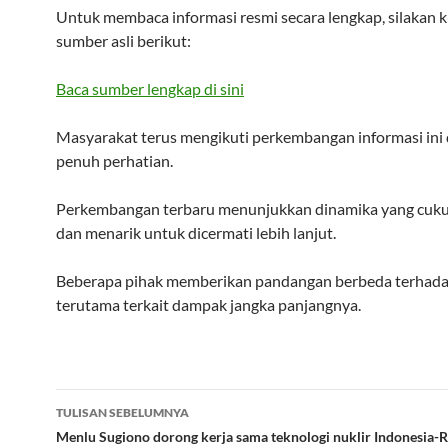
Untuk membaca informasi resmi secara lengkap, silakan 
sumber asli berikut:
Baca sumber lengkap di sini
Masyarakat terus mengikuti perkembangan informasi ini
penuh perhatian.
Perkembangan terbaru menunjukkan dinamika yang cukup
dan menarik untuk dicermati lebih lanjut.
Beberapa pihak memberikan pandangan berbeda terhadap 
terutama terkait dampak jangka panjangnya.
Navigasi
TULISAN SEBELUMNYA
Tulisan
Menlu Sugiono dorong kerja sama teknologi nuklir Indonesia-R