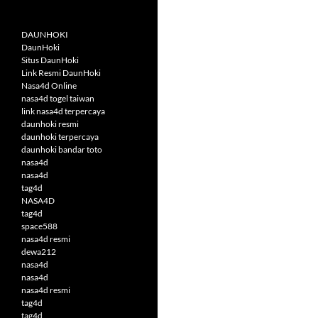
DAUNHOKI
DaunHoki
Situs DaunHoki
Link Resmi DaunHoki
Nasa4d Online
nasa4d togel taiwan
link nasa4d terpercaya
daunhoki resmi
daunhoki terpercaya
daunhoki bandar toto
nasa4d
nasa4d
tag4d
NASA4D
tag4d
space588
nasa4d resmi
dewa212
nasa4d
nasa4d
nasa4d resmi
tag4d
tag4d