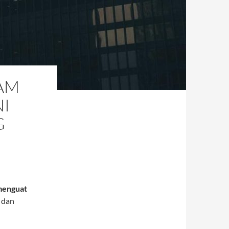
HAM
NI
G
 menguat
i dan