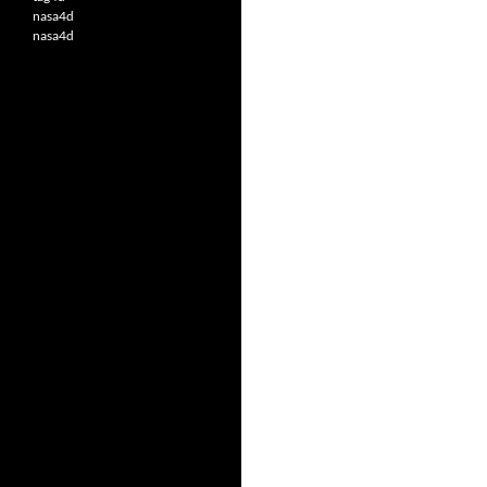
nasa4d
nasa4d