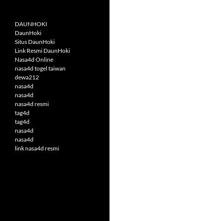
DAUNHOKI
DaunHoki
Situs DaunHoki
Link Resmi DaunHoki
Nasa4d Online
nasa4d togel taiwan
dewa212
nasa4d
nasa4d
nasa4d resmi
tag4d
tag4d
nasa4d
nasa4d
link nasa4d resmi