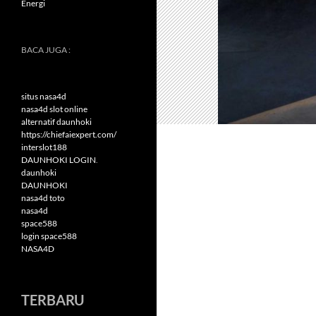
Energi
BACA JUGA :
situs nasa4d
nasa4d slot online
alternatif daunhoki
https://chiefaiexpert.com/
interslot188
DAUNHOKI LOGIN
.
daunhoki
DAUNHOKI
nasa4d toto
nasa4d
space588
login space588
NASA4D
TERBARU