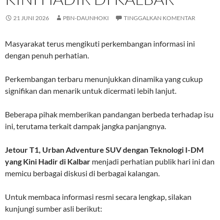
21 JUNI 2026
PBN-DAUNHOKI
TINGGALKAN KOMENTAR
Masyarakat terus mengikuti perkembangan informasi ini
dengan penuh perhatian.
Perkembangan terbaru menunjukkan dinamika yang cukup
signifikan dan menarik untuk dicermati lebih lanjut.
Beberapa pihak memberikan pandangan berbeda terhadap isu
ini, terutama terkait dampak jangka panjangnya.
Jetour T1, Urban Adventure SUV dengan Teknologi I-DM
yang Kini Hadir di Kalbar
menjadi perhatian publik hari ini dan
memicu berbagai diskusi di berbagai kalangan.
Untuk membaca informasi resmi secara lengkap, silakan
kunjungi sumber asli berikut: