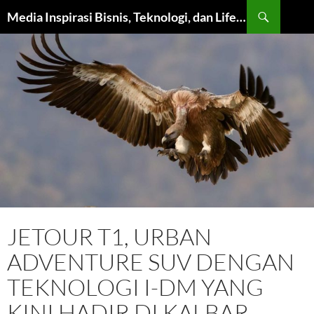
Langsung
Cari
Media Inspirasi Bisnis, Teknologi, dan Lifestyle Modern
ke
isi
JETOUR T1, URBAN
ADVENTURE SUV DENGAN
TEKNOLOGI I-DM YANG
KINI HADIR DI KALBAR