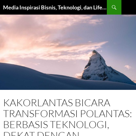
Langsung
Cari
Media Inspirasi Bisnis, Teknologi, dan Lifestyle Modern
ke
isi
KAKORLANTAS BICARA
TRANSFORMASI POLANTAS:
BERBASIS TEKNOLOGI,
DEKAT DENGAN