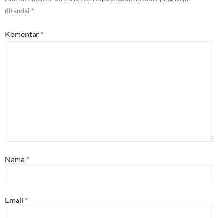
ditandai
*
Komentar
*
Nama
*
Email
*