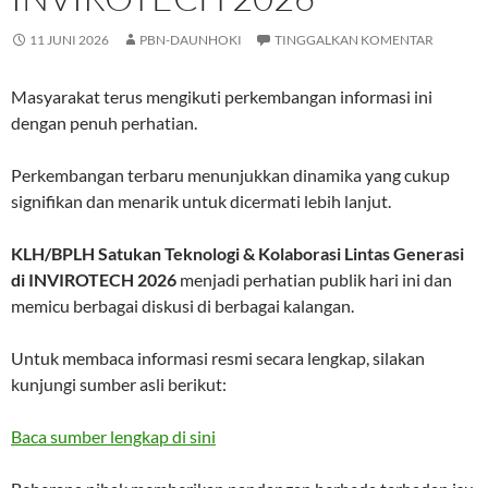
11 JUNI 2026
PBN-DAUNHOKI
TINGGALKAN KOMENTAR
Masyarakat terus mengikuti perkembangan informasi ini
dengan penuh perhatian.
Perkembangan terbaru menunjukkan dinamika yang cukup
signifikan dan menarik untuk dicermati lebih lanjut.
KLH/BPLH Satukan Teknologi & Kolaborasi Lintas Generasi
di INVIROTECH 2026
menjadi perhatian publik hari ini dan
memicu berbagai diskusi di berbagai kalangan.
Untuk membaca informasi resmi secara lengkap, silakan
kunjungi sumber asli berikut:
Baca sumber lengkap di sini