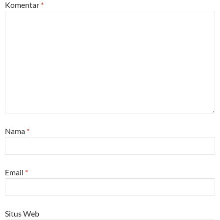
Komentar
*
Nama
*
Email
*
Situs Web