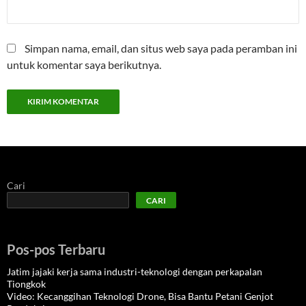
Simpan nama, email, dan situs web saya pada peramban ini
untuk komentar saya berikutnya.
Cari
CARI
Pos-pos Terbaru
Jatim jajaki kerja sama industri-teknologi dengan perkapalan
Tiongkok
Video: Kecanggihan Teknologi Drone, Bisa Bantu Petani Genjot