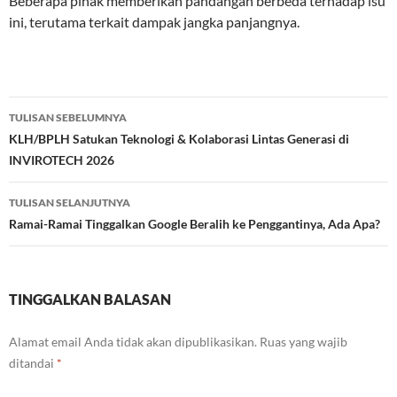
Beberapa pihak memberikan pandangan berbeda terhadap isu
ini, terutama terkait dampak jangka panjangnya.
Navigasi
TULISAN SEBELUMNYA
Tulisan
KLH/BPLH Satukan Teknologi & Kolaborasi Lintas Generasi di
INVIROTECH 2026
TULISAN SELANJUTNYA
Ramai-Ramai Tinggalkan Google Beralih ke Penggantinya, Ada Apa?
TINGGALKAN BALASAN
Alamat email Anda tidak akan dipublikasikan.
Ruas yang wajib
ditandai
*