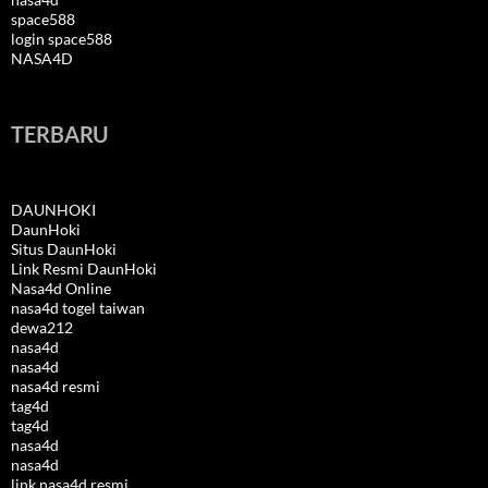
space588
login space588
NASA4D
TERBARU
DAUNHOKI
DaunHoki
Situs DaunHoki
Link Resmi DaunHoki
Nasa4d Online
nasa4d togel taiwan
dewa212
nasa4d
nasa4d
nasa4d resmi
tag4d
tag4d
nasa4d
nasa4d
link nasa4d resmi