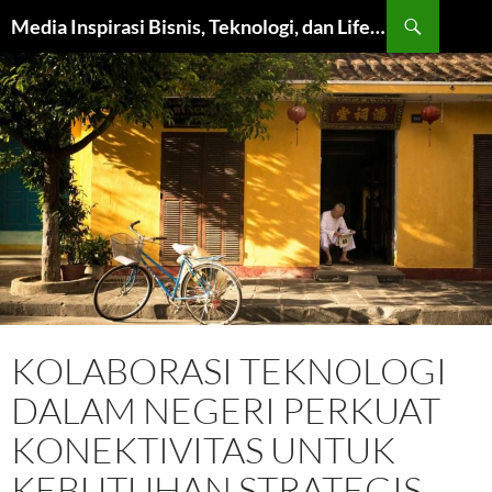
Langsung
Cari
Media Inspirasi Bisnis, Teknologi, dan Lifestyle Modern
ke
isi
KOLABORASI TEKNOLOGI
DALAM NEGERI PERKUAT
KONEKTIVITAS UNTUK
KEBUTUHAN STRATEGIS