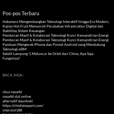
Pos-pos Terbaru
Habanero Mengembangkan Teknologi Interaktif hingga Era Modern,
Kajian Hot Fruit Menyoroti Perubahan Infrastruktur Digital dan
Stabilitas Sistem Keuangan
Pemboran Masif & Kolaborasi Teknologi Kunci Kemandirian Energi
Pemboran Masif & Kolaborasi Teknologi Kunci Kemandirian Energi
Panduan Mengecek iPhone dan Ponsel Android yang Mendukung
Teknologi eSIM
Satelit Lampung-1 Meluncur ke Orbit dari China, Apa Saja
Fungsinya?
BACA JUGA :
situs nasa4d
nasa4d slot online
alternatif daunhoki
https://chiefaiexpert.com/
interslot188