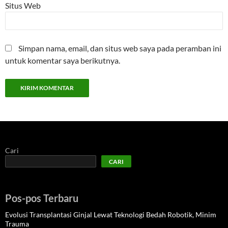
Situs Web
Simpan nama, email, dan situs web saya pada peramban ini
untuk komentar saya berikutnya.
Cari
CARI
Pos-pos Terbaru
Evolusi Transplantasi Ginjal Lewat Teknologi Bedah Robotik, Minim
Trauma