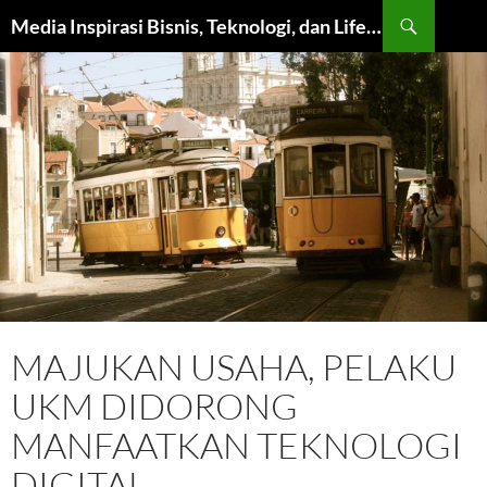
Langsung
Cari
Media Inspirasi Bisnis, Teknologi, dan Lifestyle Modern
ke
isi
MAJUKAN USAHA, PELAKU
UKM DIDORONG
MANFAATKAN TEKNOLOGI
DIGITAL