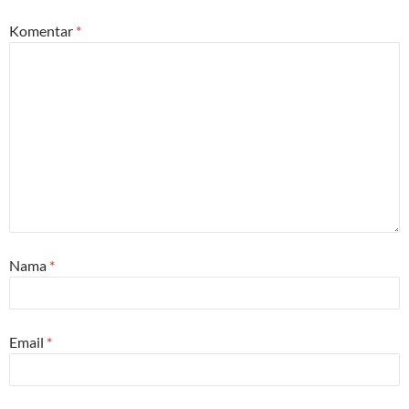
Komentar
*
Nama
*
Email
*