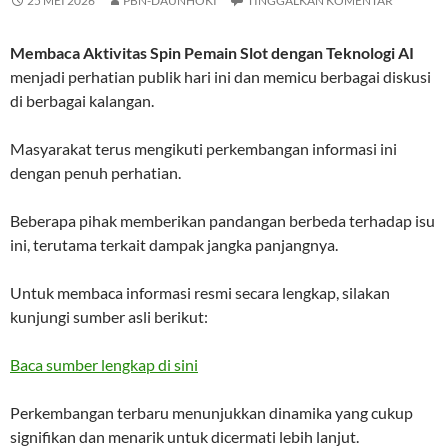
25 MEI 2026
PBN-DAUNHOKI
TINGGALKAN KOMENTAR
Membaca Aktivitas Spin Pemain Slot dengan Teknologi AI
menjadi perhatian publik hari ini dan memicu berbagai diskusi
di berbagai kalangan.
Masyarakat terus mengikuti perkembangan informasi ini
dengan penuh perhatian.
Beberapa pihak memberikan pandangan berbeda terhadap isu
ini, terutama terkait dampak jangka panjangnya.
Untuk membaca informasi resmi secara lengkap, silakan
kunjungi sumber asli berikut:
Baca sumber lengkap di sini
Perkembangan terbaru menunjukkan dinamika yang cukup
signifikan dan menarik untuk dicermati lebih lanjut.