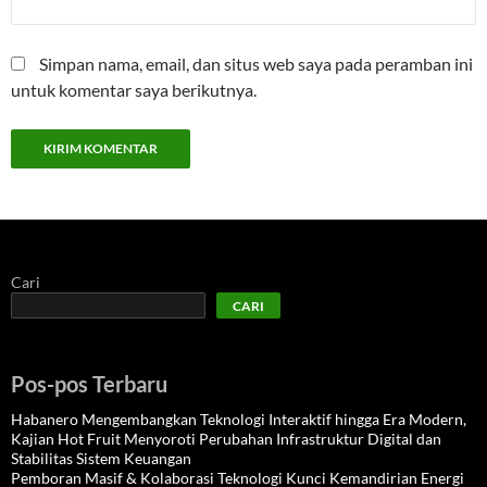
Simpan nama, email, dan situs web saya pada peramban ini
untuk komentar saya berikutnya.
Cari
CARI
Pos-pos Terbaru
Habanero Mengembangkan Teknologi Interaktif hingga Era Modern,
Kajian Hot Fruit Menyoroti Perubahan Infrastruktur Digital dan
Stabilitas Sistem Keuangan
Pemboran Masif & Kolaborasi Teknologi Kunci Kemandirian Energi