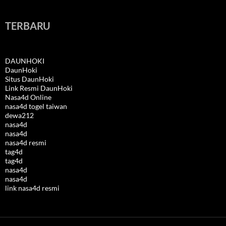
TERBARU
DAUNHOKI
DaunHoki
Situs DaunHoki
Link Resmi DaunHoki
Nasa4d Online
nasa4d togel taiwan
dewa212
nasa4d
nasa4d
nasa4d resmi
tag4d
tag4d
nasa4d
nasa4d
link nasa4d resmi