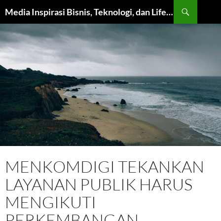
Langsung
Cari
Media Inspirasi Bisnis, Teknologi, dan Lifestyle Modern
ke
isi
MENKOMDIGI TEKANKAN
LAYANAN PUBLIK HARUS
MENGIKUTI
PERKEMBANGAN