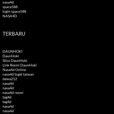
nasa4d
space588
login space588
NASA4D
TERBARU
DAUNHOKI
DaunHoki
Situs DaunHoki
Link Resmi DaunHoki
Nasa4d Online
nasa4d togel taiwan
dewa212
nasa4d
nasa4d
nasa4d resmi
tag4d
tag4d
nasa4d
nasa4d