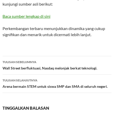
kunjungi sumber asli berikut:
Baca sumber lengkap di sini
Perkembangan terbaru menunjukkan dinamika yang cukup
signifikan dan menarik untuk dicermati lebih lanjut.
Navigasi
TULISAN SEBELUMNYA
Tulisan
Wall Street berfluktuasi, Nasdaq melonjak berkat teknologi.
TULISAN SELANJUTNYA
Arena bermain STEM untuk siswa SMP dan SMA di seluruh negeri.
TINGGALKAN BALASAN