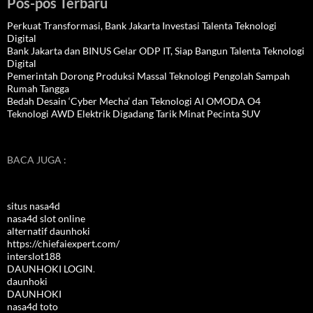
Pos-pos Terbaru
Perkuat Transformasi, Bank Jakarta Investasi Talenta Teknologi
Digital
Bank Jakarta dan BINUS Gelar ODP IT, Siap Bangun Talenta Teknologi
Digital
Pemerintah Dorong Produksi Massal Teknologi Pengolah Sampah
Rumah Tangga
Bedah Desain ‘Cyber Mecha’ dan Teknologi AI OMODA O4
Teknologi AWD Elektrik Digadang Tarik Minat Pecinta SUV
BACA JUGA :
situs nasa4d
nasa4d slot online
alternatif daunhoki
https://chiefaiexpert.com/
interslot188
DAUNHOKI LOGIN
.
daunhoki
DAUNHOKI
nasa4d toto