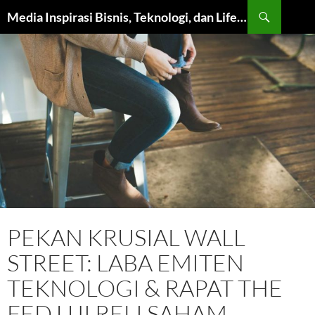
Langsung
Cari
Media Inspirasi Bisnis, Teknologi, dan Lifestyle Modern
ke
isi
PEKAN KRUSIAL WALL
STREET: LABA EMITEN
TEKNOLOGI & RAPAT THE
FED UJI RELI SAHAM –