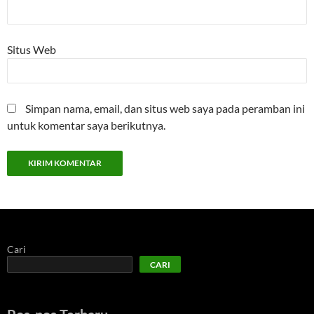
Situs Web
Simpan nama, email, dan situs web saya pada peramban ini
untuk komentar saya berikutnya.
Cari
CARI