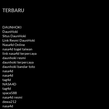
TERBARU
DAUNHOKI
DaunHoki
Situs DaunHoki
Link Resmi DaunHoki
Nasa4d Online
nasa4d togel taiwan
link nasa4d terpercaya
daunhoki resmi
daunhoki terpercaya
daunhoki bandar toto
nasa4d
nasa4d
tag4d
NASA4D
tag4d
space588
nasa4d resmi
dewa212
nasa4d