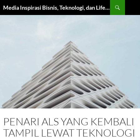
Langsung
Cari
Media Inspirasi Bisnis, Teknologi, dan Lifestyle Modern
ke
isi
PENARI ALS YANG KEMBALI
TAMPIL LEWAT TEKNOLOGI