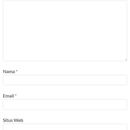
Nama
*
Email
*
Situs Web