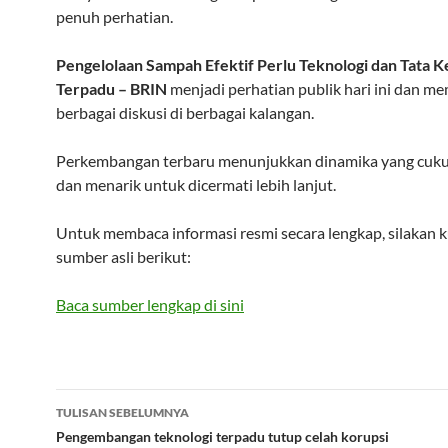
penuh perhatian.
Pengelolaan Sampah Efektif Perlu Teknologi dan Tata K
Terpadu – BRIN
menjadi perhatian publik hari ini dan m
berbagai diskusi di berbagai kalangan.
Perkembangan terbaru menunjukkan dinamika yang cukup
dan menarik untuk dicermati lebih lanjut.
Untuk membaca informasi resmi secara lengkap, silakan 
sumber asli berikut:
Baca sumber lengkap di sini
Navigasi
TULISAN SEBELUMNYA
Tulisan
Pengembangan teknologi terpadu tutup celah korupsi