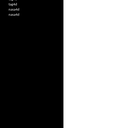
tag4d
nasa4d
nasa4d