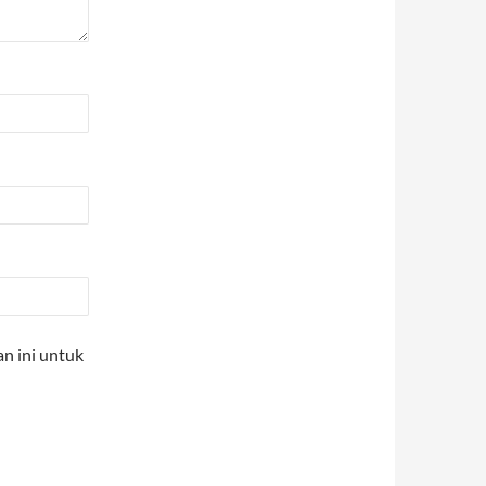
n ini untuk