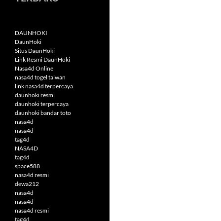
DAUNHOKI
DaunHoki
Situs DaunHoki
Link Resmi DaunHoki
Nasa4d Online
nasa4d togel taiwan
link nasa4d terpercaya
daunhoki resmi
daunhoki terpercaya
daunhoki bandar toto
nasa4d
nasa4d
tag4d
NASA4D
tag4d
space588
nasa4d resmi
dewa212
nasa4d
nasa4d
nasa4d resmi
tag4d