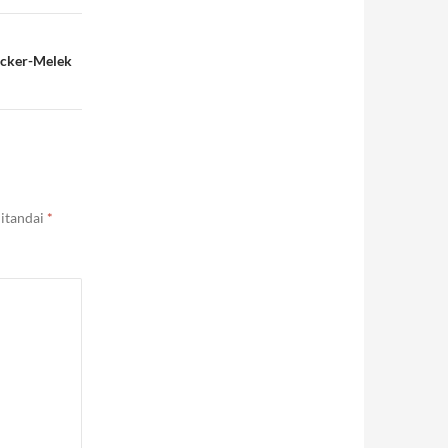
Hacker-Melek
ditandai
*