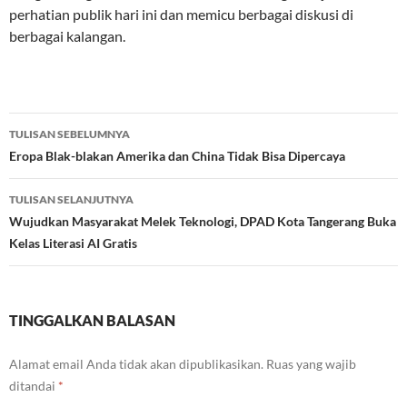
perhatian publik hari ini dan memicu berbagai diskusi di
berbagai kalangan.
Navigasi
TULISAN SEBELUMNYA
Tulisan
Eropa Blak-blakan Amerika dan China Tidak Bisa Dipercaya
TULISAN SELANJUTNYA
Wujudkan Masyarakat Melek Teknologi, DPAD Kota Tangerang Buka
Kelas Literasi AI Gratis
TINGGALKAN BALASAN
Alamat email Anda tidak akan dipublikasikan.
Ruas yang wajib
ditandai
*