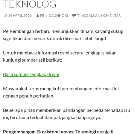
TEKNOLOGI
14 APRIL 2026
PBN-DAUNHOKI
TINGGALKAN KOMENTAR
Perkembangan terbaru menunjukkan dinamika yang cukup
signifikan dan menarik untuk dicermati lebih lanjut.
Untuk membaca informasi resmi secara lengkap, silakan
kunjungi sumber asli berikut:
Baca sumber lengkap di sini
Masyarakat terus mengikuti perkembangan informasi ini
dengan penuh perhatian.
Beberapa pihak memberikan pandangan berbeda terhadap isu
ini, terutama terkait dampak jangka panjangnya.
Pengembangan Ekosistem Inovasi Teknologi
menjadi