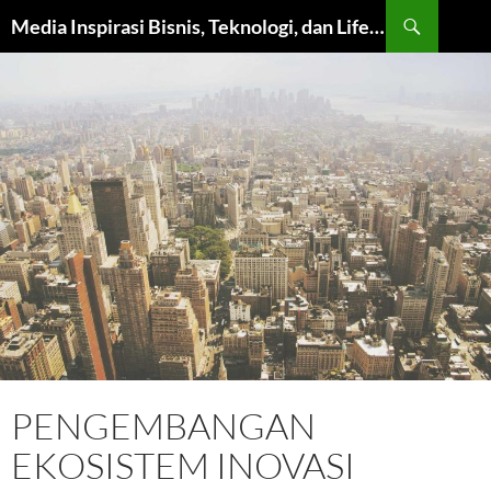
Langsung
Cari
Media Inspirasi Bisnis, Teknologi, dan Lifestyle Modern
ke
isi
PENGEMBANGAN
EKOSISTEM INOVASI