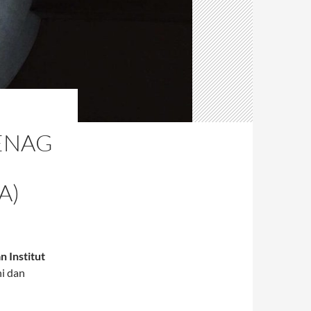
ENAG
A)
 Institut
ni dan