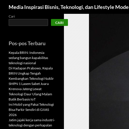
Cari
Media Inspirasi Bisnis, Teknologi, dan Lifestyle Mod
Langsung
Cari
CARI
ke
isi
Pos-pos Terbaru
Kepala BRIN: Indonesia
sedang bangun kapabilitas
teknologi nasional
Di Hadapan Prabowo, Kepala
BRIN Ungkap Tengah
Kembangkan Teknologi Nuklir
SMPN 1 Lasem Sabet Juara
Krenova Jateng Lewat
Teknologi Daur Ulang Malam
Batik Berbasis IoT
Ini Mobil yang Pakai Teknologi
Bisa Parkir Sendiri di GIIAS
2026
Jatim jajaki kerja sama industri-
teknologi dengan perkapalan