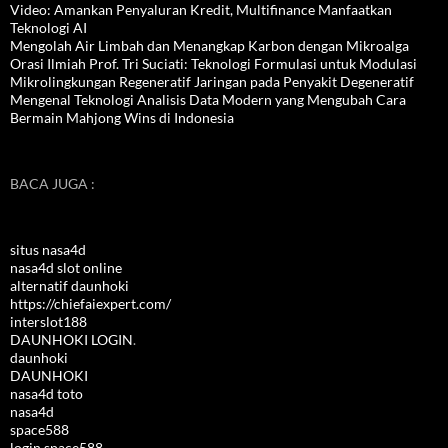
Video: Amankan Penyaluran Kredit, Multifinance Manfaatkan
Teknologi AI
Mengolah Air Limbah dan Menangkap Karbon dengan Mikroalga
Orasi Ilmiah Prof. Tri Suciati: Teknologi Formulasi untuk Modulasi
Mikrolingkungan Regeneratif Jaringan pada Penyakit Degeneratif
Mengenal Teknologi Analisis Data Modern yang Mengubah Cara
Bermain Mahjong Wins di Indonesia
BACA JUGA :
situs nasa4d
nasa4d slot online
alternatif daunhoki
https://chiefaiexpert.com/
interslot188
DAUNHOKI LOGIN
.
daunhoki
DAUNHOKI
nasa4d toto
nasa4d
space588
login space588