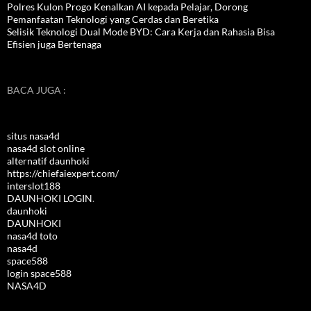
Polres Kulon Progo Kenalkan AI kepada Pelajar, Dorong
Pemanfaatan Teknologi yang Cerdas dan Beretika
Selisik Teknologi Dual Mode BYD: Cara Kerja dan Rahasia Bisa
Efisien juga Bertenaga
BACA JUGA :
situs nasa4d
nasa4d slot online
alternatif daunhoki
https://chiefaiexpert.com/
interslot188
DAUNHOKI LOGIN
.
daunhoki
DAUNHOKI
nasa4d toto
nasa4d
space588
login space588
NASA4D