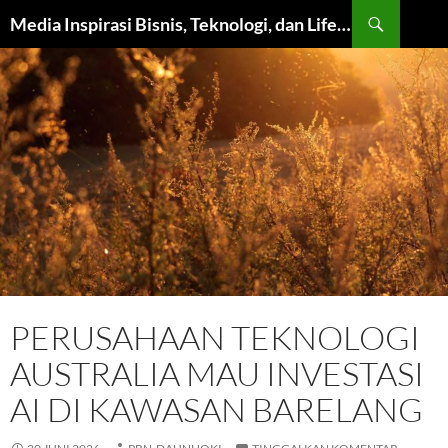
Langsung
Cari
Media Inspirasi Bisnis, Teknologi, dan Lifestyle Modern
ke
isi
PERUSAHAAN TEKNOLOGI
AUSTRALIA MAU INVESTASI
AI DI KAWASAN BARELANG