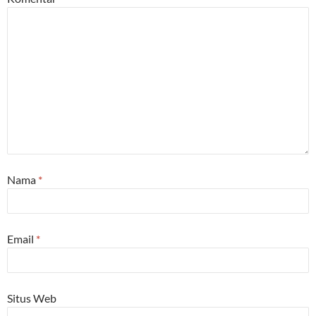
Nama
*
Email
*
Situs Web