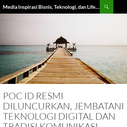
Langsung
Cari
Media Inspirasi Bisnis, Teknologi, dan Lifestyle Modern
ke
isi
POC ID RESMI
DILUNCURKAN, JEMBATANI
TEKNOLOGI DIGITAL DAN
TRADISI KOMUNIKASI