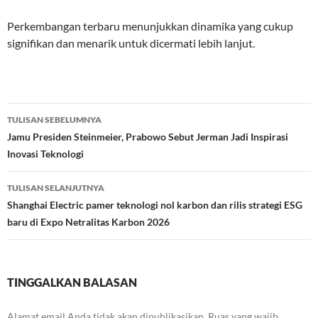
Perkembangan terbaru menunjukkan dinamika yang cukup
signifikan dan menarik untuk dicermati lebih lanjut.
Navigasi
TULISAN SEBELUMNYA
Tulisan
Jamu Presiden Steinmeier, Prabowo Sebut Jerman Jadi Inspirasi
Inovasi Teknologi
TULISAN SELANJUTNYA
Shanghai Electric pamer teknologi nol karbon dan rilis strategi ESG
baru di Expo Netralitas Karbon 2026
TINGGALKAN BALASAN
Alamat email Anda tidak akan dipublikasikan.
Ruas yang wajib