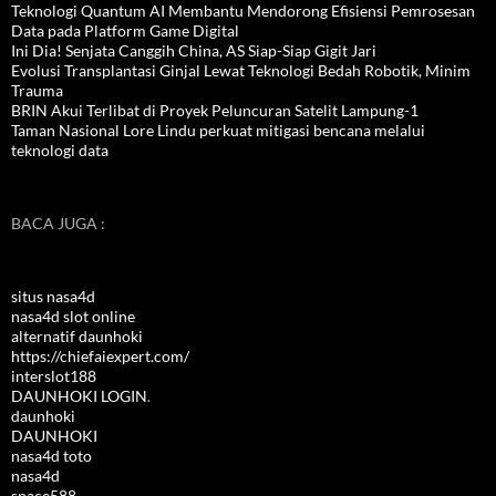
Teknologi Quantum AI Membantu Mendorong Efisiensi Pemrosesan
Data pada Platform Game Digital
Ini Dia! Senjata Canggih China, AS Siap-Siap Gigit Jari
Evolusi Transplantasi Ginjal Lewat Teknologi Bedah Robotik, Minim
Trauma
BRIN Akui Terlibat di Proyek Peluncuran Satelit Lampung-1
Taman Nasional Lore Lindu perkuat mitigasi bencana melalui
teknologi data
BACA JUGA :
situs nasa4d
nasa4d slot online
alternatif daunhoki
https://chiefaiexpert.com/
interslot188
DAUNHOKI LOGIN
.
daunhoki
DAUNHOKI
nasa4d toto
nasa4d
space588