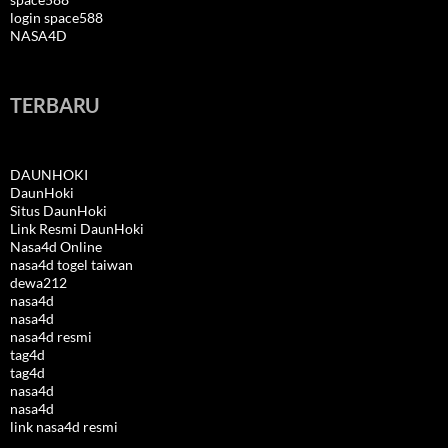
login space588
NASA4D
TERBARU
DAUNHOKI
DaunHoki
Situs DaunHoki
Link Resmi DaunHoki
Nasa4d Online
nasa4d togel taiwan
dewa212
nasa4d
nasa4d
nasa4d resmi
tag4d
tag4d
nasa4d
nasa4d
link nasa4d resmi