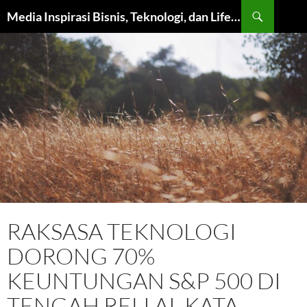
Langsung
Cari
Media Inspirasi Bisnis, Teknologi, dan Lifestyle Modern
ke
isi
RAKSASA TEKNOLOGI
DORONG 70%
KEUNTUNGAN S&P 500 DI
TENGAH RELI AI, KATA