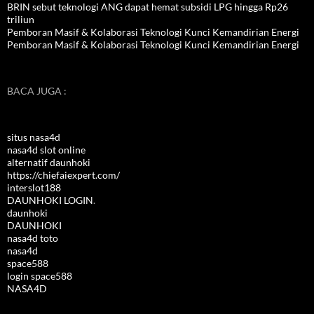
BRIN sebut teknologi ANG dapat hemat subsidi LPG hingga Rp26
triliun
Pemboran Masif & Kolaborasi Teknologi Kunci Kemandirian Energi
Pemboran Masif & Kolaborasi Teknologi Kunci Kemandirian Energi
BACA JUGA :
situs nasa4d
nasa4d slot online
alternatif daunhoki
https://chiefaiexpert.com/
interslot188
DAUNHOKI LOGIN
.
daunhoki
DAUNHOKI
nasa4d toto
nasa4d
space588
login space588
NASA4D