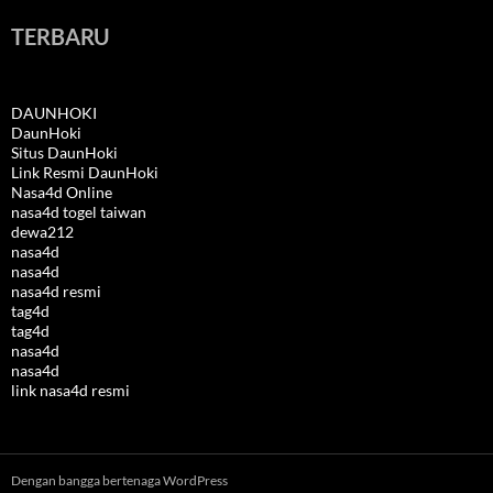
TERBARU
DAUNHOKI
DaunHoki
Situs DaunHoki
Link Resmi DaunHoki
Nasa4d Online
nasa4d togel taiwan
dewa212
nasa4d
nasa4d
nasa4d resmi
tag4d
tag4d
nasa4d
nasa4d
link nasa4d resmi
Dengan bangga bertenaga WordPress