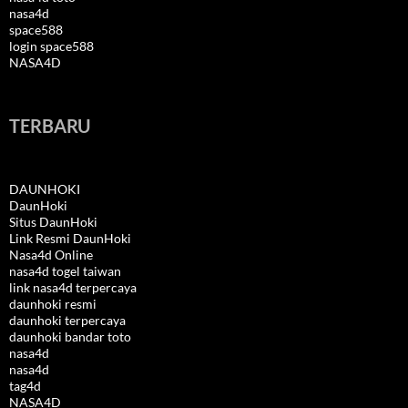
nasa4d
space588
login space588
NASA4D
TERBARU
DAUNHOKI
DaunHoki
Situs DaunHoki
Link Resmi DaunHoki
Nasa4d Online
nasa4d togel taiwan
link nasa4d terpercaya
daunhoki resmi
daunhoki terpercaya
daunhoki bandar toto
nasa4d
nasa4d
tag4d
NASA4D