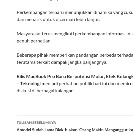
Perkembangan terbaru menunjukkan dinamika yang cukup
dan menarik untuk dicermati lebih lanjut.
Masyarakat terus mengikuti perkembangan informasi ini
penuh perhatian.
Beberapa pihak memberikan pandangan berbeda terhadap 
terutama terkait dampak jangka panjangnya.
Rilis MacBook Pro Baru Berpotensi Molor, Efek Kelang
– Teknologi
menjadi perhatian publik hari ini dan memicu
diskusi di berbagai kalangan.
Navigasi
TULISAN SEBELUMNYA
Tulisan
Amodei Sudah Lama Blak-blakan ‘Orang Makin Menganggur kar