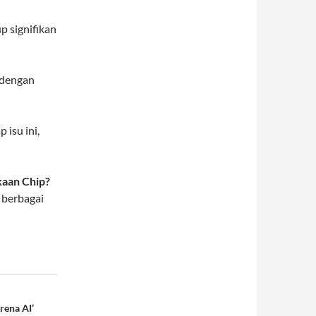
 signifikan
 dengan
isu ini,
kaan Chip?
 berbagai
ena AI’