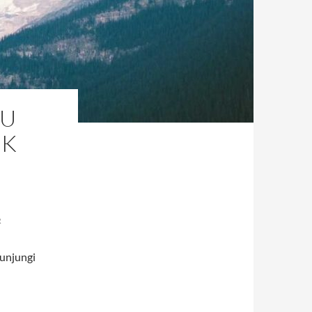
RU
EK
R
kunjungi