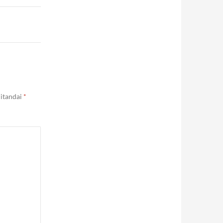
ditandai
*