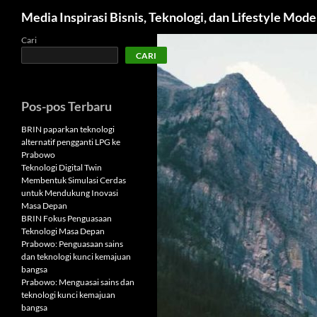
Cari
Media Inspirasi Bisnis, Teknologi, dan Lifestyle Mod
Langsung
Cari
CARI
ke
isi
Pos-pos Terbaru
BRIN paparkan teknologi
alternatif pengganti LPG ke
Prabowo
Teknologi Digital Twin
Membentuk Simulasi Cerdas
untuk Mendukung Inovasi
Masa Depan
BRIN Fokus Penguasaan
Teknologi Masa Depan
Prabowo: Penguasaan sains
dan teknologi kunci kemajuan
bangsa
Prabowo: Menguasai sains dan
teknologi kunci kemajuan
bangsa