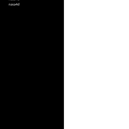
nasa4d