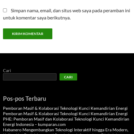
Simpan nama, email, dan situs web saya pada peramban ini
untuk komentar saya berikutnya.
Cari
CARI
Pos-pos Terbaru
Pemboran Masif & Kolaborasi Teknologi Kunci Kemandirian Energi
Pemboran Masif & Kolaborasi Teknologi Kunci Kemandirian Energi
PHE: Pemboran Masif dan Kolaborasi Teknologi Kunci Kemandirian
Energi Indonesia – kumparan.com
Habanero Mengembangkan Teknologi Interaktif hingga Era Modern,