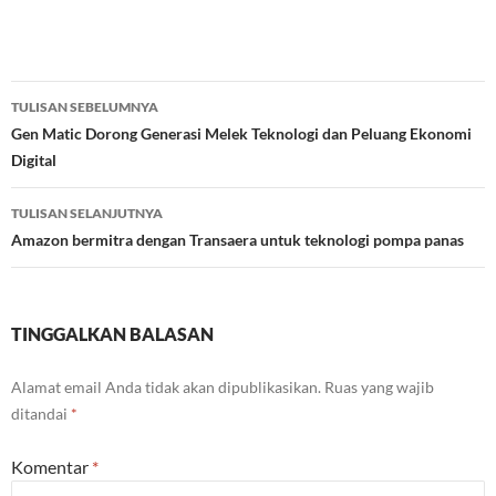
Navigasi
TULISAN SEBELUMNYA
Tulisan
Gen Matic Dorong Generasi Melek Teknologi dan Peluang Ekonomi
Digital
TULISAN SELANJUTNYA
Amazon bermitra dengan Transaera untuk teknologi pompa panas
TINGGALKAN BALASAN
Alamat email Anda tidak akan dipublikasikan.
Ruas yang wajib
ditandai
*
Komentar
*