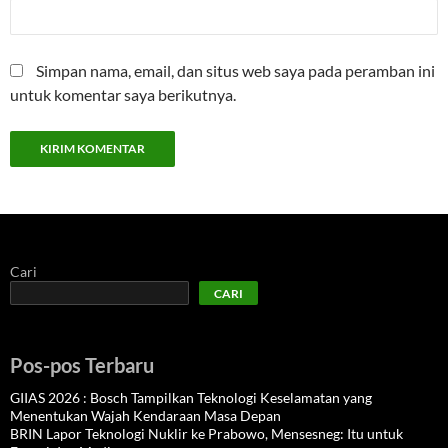
Simpan nama, email, dan situs web saya pada peramban ini
untuk komentar saya berikutnya.
Cari
CARI
Pos-pos Terbaru
GIIAS 2026 : Bosch Tampilkan Teknologi Keselamatan yang
Menentukan Wajah Kendaraan Masa Depan
BRIN Lapor Teknologi Nuklir ke Prabowo, Mensesneg: Itu untuk