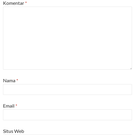
Komentar
*
Nama
*
Email
*
Situs Web